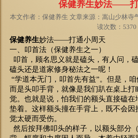
保健养生妙法——
本文作者：保健养生 文章来源：嵩山少林寺气功院
读次数：5370
保健养生
妙法——打通小周天
一、叩首法（保健养生之一）
叩首，顾名思义就是磕头，有人问，磕
磕头还是道家修身秘法之一呢！
“学道本无门，叩首先有益”。但是，
而是头叩手背，就像是我们趴在桌上打
觉。也就是说，怕我们的额头直接磕在
垫着。这样额头撞在手背上，既不会因
觉太硬而受伤。
然后按拜佛叩头的样子，以额头部分（