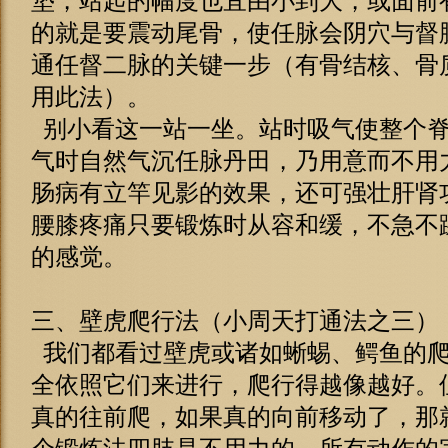
垫，站起的幅度也宜由小到大，或面前
的就是要震动尾骨，使任脉会阴穴与督
通任督二脉的关键一步（有骨结核、骨
用此法）。
别小看这一站一坐。站时吸气使整个脊
气时自然气沉任脉丹田，乃用意而不用
肠病有立竿见影的效果，还可强壮肝肾
腰膝疼痛只要锻炼时从容和缓，不急不
的感觉。
三、壁虎爬行法（小周天打通法之三）
我们都看过壁虎或诸如蜥蜴、鳄鱼的爬
全依照它们来进行，爬行得越像越好。
真的往前爬，如果真的向前移动了，那