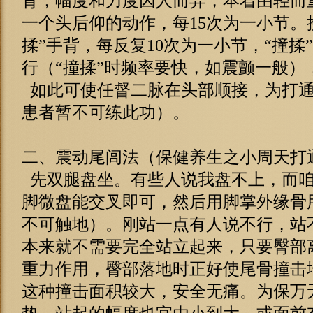
背，幅度和力度因人而异，本着由轻而
一个头后仰的动作，每15次为一小节。
揉”手背，每反复10次为一小节，“撞
行（“撞揉”时频率要快，如震颤一般）
如此可使任督二脉在头部顺接，为打通
患者暂不可练此功）。
二、震动尾闾法（保健养生之小周天打
先双腿盘坐。有些人说我盘不上，而咱
脚微盘能交叉即可，然后用脚掌外缘骨
不可触地）。刚站一点有人说不行，站
本来就不需要完全站立起来，只要臀部离
重力作用，臀部落地时正好使尾骨撞击
这种撞击面积较大，安全无痛。为保万