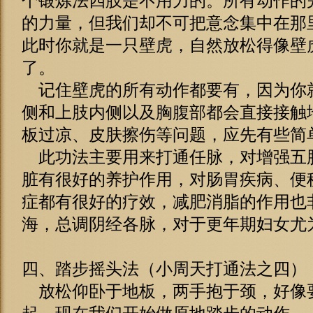
个锻炼法四肢是不用力的。所有动作的
的力量，但我们却不可把意念集中在那里
此时你就是一只壁虎，自然放松得像壁
了。
记住壁虎的所有动作都要有，因为你
侧和上肢内侧以及胸腹部都会直接接触
板过凉、皮肤擦伤等问题，应先有些简
此功法主要用来打通任脉，对增强五
脏有很好的养护作用，对肠胃疾病、便
症都有很好的疗效，减肥消脂的作用也
海，总调阴经各脉，对于更年期妇女尤
四、踏步摇头法（小周天打通法之四）
放松仰卧于地板，两手抱于颈，好像