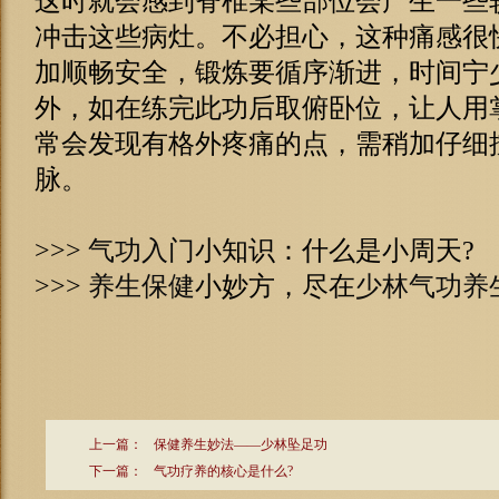
这时就会感到脊椎某些部位会产生一些
冲击这些病灶。不必担心，这种痛感很
加顺畅安全，锻炼要循序渐进，时间宁
外，如在练完此功后取俯卧位，让人用
常会发现有格外疼痛的点，需稍加仔细
脉。
>>>
气功入门
小知识：什么是小周天
>>>
养生保健
小妙方，尽在
少林气功养
上一篇：
保健养生妙法——少林坠足功
下一篇：
气功疗养的核心是什么?