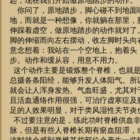
起，现在我们开始做原地踏步的动作。
你问了，原地踏步，脚心碰不到地面
地，而就是一种想像，你就躺在那里，
伸踩着虚空，做原地踏步的动作就对了
脚的伸缩而向左右摆动，收左脚时头向
意念想着：我站在一个空地上，抱着头
步。动作和缓从容，用意不用力。
这个动作主要是锻炼整个脊椎，也就是
总摄各条阳经，能够升发人体阳气。所
就会让人浑身发热、气血旺盛，尤其对
且活血通络作用很强，可治疗虚寒症及
足的人效果明显，对于类风湿性关节炎
不过要注意的是，练此功时脊椎供血非
脉，但是有些人脊椎长期有瘀血阻滞，