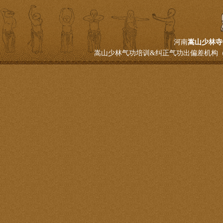
河南
嵩山少林寺
嵩山少林气功培训&纠正气功出偏差机构