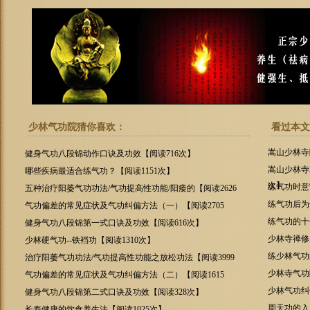
少林气功院猜你喜欢：
看过本文
嵩山少林寺
健身气功八段锦动作口诀及功效【阅读716次】
嵩山少林寺
哪些疾病最适合练气功？【阅读1151次】
次】
练气功时意
五种治疗阳萎气功功法/气功提高性功能/阳痿的【阅读2626
次】
练气功后为
气功偏差的常见症状及气功纠偏方法（一）【阅读2705
次】
练气功的十个
健身气功八段锦第一式口诀及功效【阅读616次】
少林寺禅修
少林硬气功--铁裆功【阅读1310次】
练少林气功
治疗阳萎气功功法/气功提高性功能之放松功法【阅读3999
次】
少林寺气功
气功偏差的常见症状及气功纠偏方法（二）【阅读1615
次】
少林气功纠
健身气功八段锦第二式口诀及功效【阅读328次】
周天功的入
长寿健康的饮食养生法【阅读1025次】