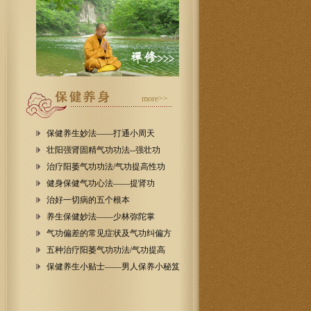
more>>
保健养生妙法——打通小周天
壮阳强肾固精气功功法--强壮功
治疗阳萎气功功法/气功提高性功
健身保健气功心法——提肾功
治好一切病的五个根本
养生保健妙法——少林弥陀掌
气功偏差的常见症状及气功纠偏方
五种治疗阳萎气功功法/气功提高
保健养生小贴士——男人保养小秘笈