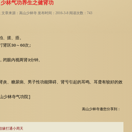
少林气功养生之健肾功
章来源：嵩山少林寺 发布时间：2016-3-8 阅读次数：743
拍、搓、捂。
肾区30～60次;
，闭眼内视两肾3分钟。
肾炎、糖尿病、男子性功能障碍、肾亏引起的耳鸣、耳聋有较好的效
山少林寺气功院]
嵩山少林寺邀您分享到：
结缘打通小周天