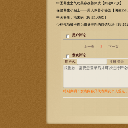
次】
中医养生之气功美容改善体质【阅读836次】
保健养生小贴士——男人保养小秘笈【阅读251
中医养生，治未病【阅读1006次】
少林气功被推选为修身养性的首选功法【阅读12