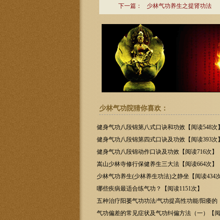
下一篇：
少林气功养生之提肾功法
少林气功院猜你喜欢：
健身气功八段锦第八式口诀和功效【阅读548次
健身气功八段锦第四式口诀及功效【阅读393次
健身气功八段锦动作口诀及功效【阅读716次】
嵩山少林寺修行保健养生三大法【阅读664次】
少林气功养生(少林养生功法)之静坐【阅读434
哪些疾病最适合练气功？【阅读1151次】
五种治疗阳萎气功功法/气功提高性功能/阳痿的【
次】
气功偏差的常见症状及气功纠偏方法（一）【阅读