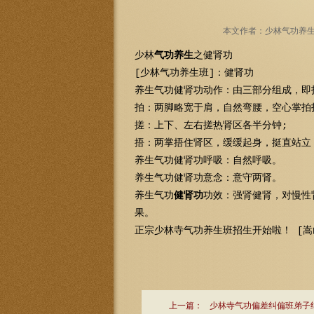
本文作者：少林气功养生 文
少林
气功养生
之健肾功
[少林气功养生班]：健肾功
养生气功健肾功动作：由三部分组成，即
拍：两脚略宽于肩，自然弯腰，空心掌拍打
搓：上下、左右搓热肾区各半分钟;
捂：两掌捂住肾区，缓缓起身，挺直站立
养生气功健肾功呼吸：自然呼吸。
养生气功健肾功意念：意守两肾。
养生气功
健肾功
功效：强肾健肾，对慢性
果。
正宗少林寺气功养生班招生开始啦！ [嵩
上一篇：
少林寺气功偏差纠偏班弟子