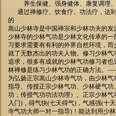
养生保健、强身健体、康复调理、
通过禅修疗、饮食疗、功法疗，达到
的
嵩山少林寺是中国禅宗和少林功夫的发
少林寺的少林气功是少林文化传承的一
习要求需要有有利的外界自然环境，而
就了无数杰出的功夫人物。修习少林气
追求，很多有成就的少林气功修习者也
林禅修是练习少林气功的正确方法。
—
为弘扬正宗嵩山少林寺
气功
，由少林气
指导、传授正宗少林气功、少林硬气功
功，传授气功功法功理）。正宗少林气
入门)，得气快(七天得气)，气感强(十
寺气功大师一对一指导)！能达到用少