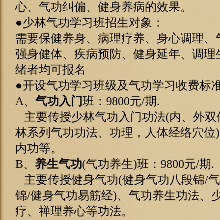
心、气功纠偏、健身养病的效果。
●少林气功学习班招生对象：
需要保健养身、病理疗养、身心调理、
强身健体、疾病预防、健身延年、调理
绪者均可报名
●开设气功学习班级及气功学习收费标
A、
气功入门
班：9800元/期.
主要传授少林气功入门功法(内、外双
林系列气功功法、功理，人体经络穴位
内功等。
B、
养生气功
(气功养生)班：9800元/期.
主要传授健身气功(健身气功八段锦/气
锦/健身气功易筋经)、气功养生功法、
疗、禅理养心等功法。