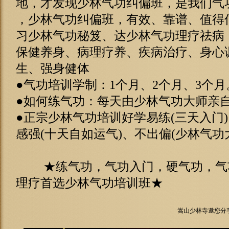
地，才发现
少林气功纠偏班，是我们气
，少林气功纠偏班，有效、靠谱、值得
习少林气功秘笈、达少林气功理疗祛病
保健养身、病理疗养、疾病治疗、身心
生、强身健体
●气功培训学制：1个月、2个月、3个月
●如何练气功：每天由少林气功大师亲
●正宗少林气功培训好学易练(三天入门)
感强(十天自如运气)、不出偏(少林气功
★练气功，气功入门，硬气功，气
理疗首选少林气功培训班★
嵩山少林寺邀您分