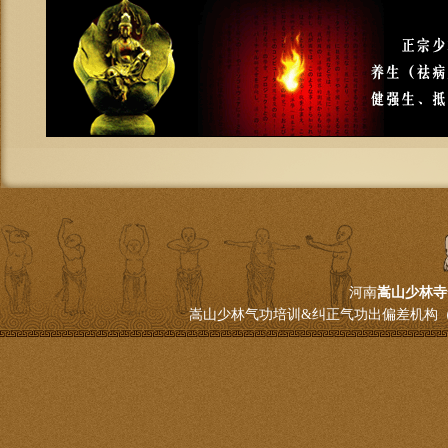
河南
嵩山少林寺
嵩山少林气功培训&纠正气功出偏差机构