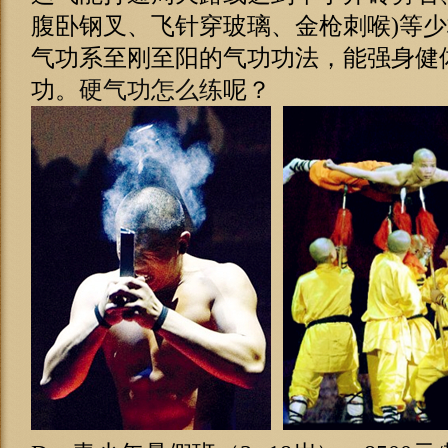
腹卧钢叉、飞针穿玻璃、金枪刺喉)等
气功系至刚至阳的气功功法，能强身健
功。
硬气功怎么练
呢？