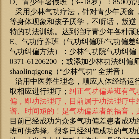
D、青少年暑假班（3--18岁）：8500元/
采用少林气功疗法，针对青少年厌食
等身体现象和孩子厌学，不听话，叛逆
特的功法训练。达到治疗青少年各种顽
E、
气功疗养
班（气功纠偏班/气功偏差
气功纠偏方法）：少林气功院气功纠偏
0371-61206200 ；或添加少林功法纠
shaolinqigong（“少林气功” 全拼音）
沿用中医养生理念，顺应人体经络运
取相应
进行理疗；
纠正气功偏差班
有气
偏，即功法理疗，目前属于功法理疗中
谱、时间短的！是气功偏差者的福音，
目前已经成功为众多
气功偏差患者成功
班可供选择。很多已经纠偏成功的气功