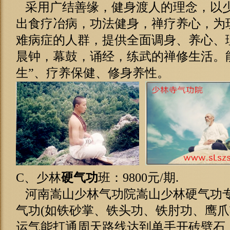
采用广结善缘，健身渡人的理念，以
出食疗冶病，功法健身，禅疗养心，为
难病症的人群，提供全面调身、养心、
晨钟，幕鼓，诵经，练武的禅修生活。能
生”、疗养保健、修身养性。
C、少林
硬气功
班：9800元/期.
河南嵩山少林气功院嵩山少林硬气功
气功(如铁砂掌、铁头功、铁肘功、鹰
运气能打通周天路线达到单手开砖劈石