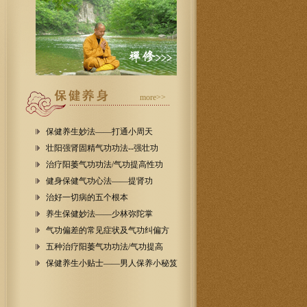
more>>
保健养生妙法——打通小周天
壮阳强肾固精气功功法--强壮功
治疗阳萎气功功法/气功提高性功
健身保健气功心法——提肾功
治好一切病的五个根本
养生保健妙法——少林弥陀掌
气功偏差的常见症状及气功纠偏方
五种治疗阳萎气功功法/气功提高
保健养生小贴士——男人保养小秘笈