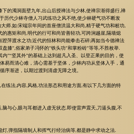
峰下的濁洞面壁九年,出山后授禅法与少林,使禅宗渐得盛行,禅
由于历代少林寺僧人习武练功之风不绝,使少林硬气功不断发
大师.如:宋端宗年间的首座僧洪温大和尚,精于硬气功和桩功,
代的惠矩和尚,明代的行可和尚皆善轻功,可跨涧越崖,隔墙熄
有蹬萍渡水之功;近代的恒林和尚能拳击石碎;再如当今德禅法
双盘膝",俗家弟子冯怀的"铁头功"和掌粉砖"等等,不胜枚举.
清其内”“坚其外”的基础上达到超凡入圣、以登正果的目的，使
体易而清心难，清心需基于坚体，少林内功从
坚体入手，通
循序渐进，以期过渡到清虚无障之境。
在练法,内容,风格,功法形态和用途方面,有以下几方面的特
,脑与心,眼与耳都进入虚无状态.即使雷声震天,刀逼头腹,不
灯,弹指隔墙制人和挥气行经治病等,都是静中求动之法.