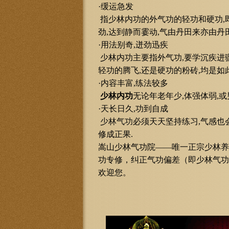
·缓运急发
指少林内功的外气功的轻功和硬功,即
劲,达到静而霎动,气由丹田来亦由丹田
·用法别奇,迸劲迅疾
少林内功主要指外气功,要学沉疾进骤,
轻功的腾飞,还是硬功的粉砖,均是如
·内容丰富,练法较多
少林内功
无论年老年少,体强体弱,或
·天长日久,功到自成
少林气功
必须天天坚持练习,气感也
修成正果.
嵩山少林气功院——唯一
正宗少林养
功专修，纠正气功偏差（即少林气功
欢迎您。