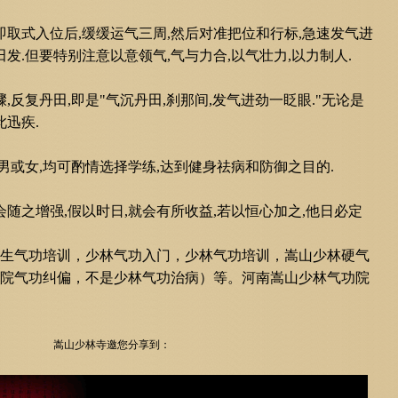
取式入位后,缓缓运气三周,然后对准把位和行标,急速发气进
发.但要特别注意以意领气,气与力合,以气壮力,以力制人.
反复丹田,即是"气沉丹田,刹那间,发气进劲一眨眼."无论是
此迅疾.
男或女,均可酌情选择学练,达到健身祛病和防御之目的.
会随之增强,假以时日,就会有所收益,若以恒心加之,他日必定
生气功培训
，
少林气功入门，
少林气功培训，嵩山少林硬气
院气功纠偏，不是少林气功治病）等。河南嵩山少林气功院
嵩山少林寺邀您分享到：