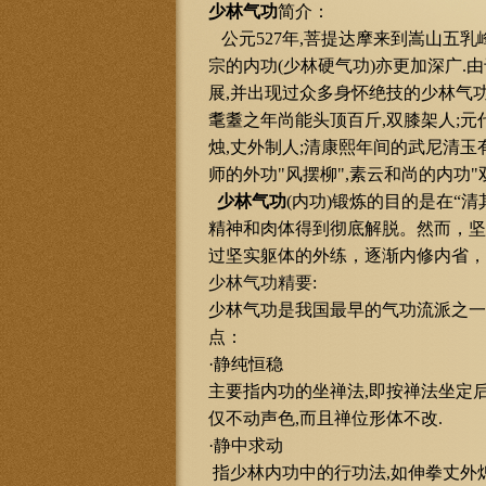
少林气功
简介：
公元527年,菩提达摩来到嵩山五乳
宗的内功(少林硬气功)亦更加深广.
展,并出现过众多身怀绝技的少林气功
耄耋之年尚能头顶百斤,双膝架人;元
烛,丈外制人;清康熙年间的武尼清玉
师的外功"风摆柳",素云和尚的内功"
少林气功
(内功)锻炼的目的是在“
精神和肉体得到彻底解脱。然而，坚
过坚实躯体的外练，逐渐内修内省，
少林气功精要
:
少林气功是我国最早的气功流派之一,
点：
·静纯恒稳
主要指内功的坐禅法,即按禅法坐定后
仅不动声色,而且禅位形体不改.
·静中求动
指少林内功中的行功法,如伸拳丈外熄