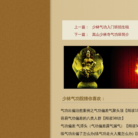
上一篇：
少林气功入门班招生啦
下一篇：
嵩山少林寺气功班简介
少林气功院猜你喜欢：
气功出偏治愈案例之气功偏差气聚头顶【阅读53
容易气功偏差的八类人群【阅读580次】
气功偏差 气滞头（气功偏差露气漏气）【阅读5
练气功出偏了怎么办(练气功走火入魔怎么办)【阅