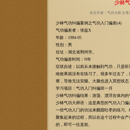
少林气
本文作者：气功大师 文章来源
少林气功纠偏案例之气功入门偏差(4)
气功偏差者：张益X
年龄：1984-05
性别：男
住址：湖北省荆州市。
气功偏差时间：N年
症状自述：以前从未接触到气功，只是听
啥效果就没有在练习了。很多年过去了，
窜，导致无法安睡。大脑也进入冥想状态
学习项目：气功入门纠偏班一月
少林气功纠偏结果：游荡、漂浮在体内的
少林气功大师语：这是典型的气功入门偏
一些气功入门的功法来囫囵吐枣的练习。
聚集起来的过程，所以在这个过程中会产
的，即可一往直前。