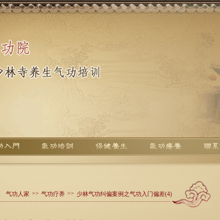
>>
>>
气功人家
气功疗养
少林气功纠偏案例之气功入门偏差(4)