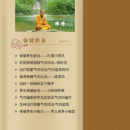
more>>
保健养生妙法——打通小周天
壮阳强肾固精气功功法--强壮功
治疗阳萎气功功法/气功提高性功
健身保健气功心法——提肾功
治好一切病的五个根本
养生保健妙法——少林弥陀掌
气功偏差的常见症状及气功纠偏方
五种治疗阳萎气功功法/气功提高
保健养生小贴士——男人保养小秘笈