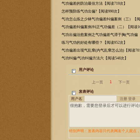
次】
气功偏差的防治最佳方法【阅读719次】
怎样预防练气功出偏?【阅读990次】
气功怎么练之少林气功偏差纠偏案例（三）【阅读
次】
气功偏差纠偏案例/纠正气功偏差（二）【阅读16
气功出偏治愈案例之气功偏差气滞于胸(气功偏【
次】
练习气功的好处有哪些？【阅读952次】
气功偏差出现气乱窜(内气乱窜怎么治)【阅读70
气功纠偏/气功纠偏方法六【阅读548次】