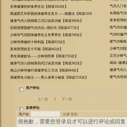
气功入门名
长寿健康的饮食养生法【阅读1024次】
长期练气功
既减肥又补肝脏的保健养生良方——跪膝法【阅读1058
次】
富有哲理的
健身气功八段锦第三式口诀及功效【阅读360次】
练气功出偏
壮阳强肾固精气功功法--强壮功【阅读4577次】
气功纠偏/
少林寺气功院保健养生之冬季养生【阅读769次】
硬气功银枪
少林寺禅修的十种利益【阅读933次】
少林气功院
富有哲理的五个不能【阅读842次】
正宗少林气
养生保健妙法——少林弥陀掌【阅读2763次】
戏说<健康值
健身气功八段锦第四式口诀及功效【阅读392次】
健身气功八
嵩山少林寺修行保健养生三大法【阅读664次】
硬气功培训
保健养生小贴士——男人保养小秘笈【阅读2516次】