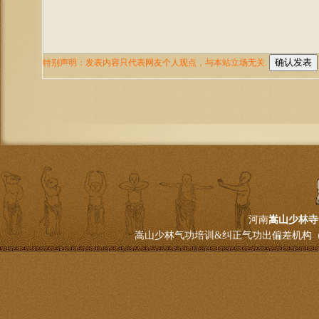
河南
嵩山少林寺
嵩山少林气功培训&纠正气功出偏差机构