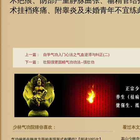
术疤痕、阴部严重静脉曲张、输精管结
术挂裆疼痛、附睾炎及未婚青年不宜练此
上一篇：
自学气功入门心法之气血逆滞与纠正(二)
下一篇：
壮阳强肾固精气功功法--强壮功
少林气功院猜你喜欢：
看过本文
嵩山少林寺
气功偏差在躯体方面的表现形式有哪些?【阅读1095次】