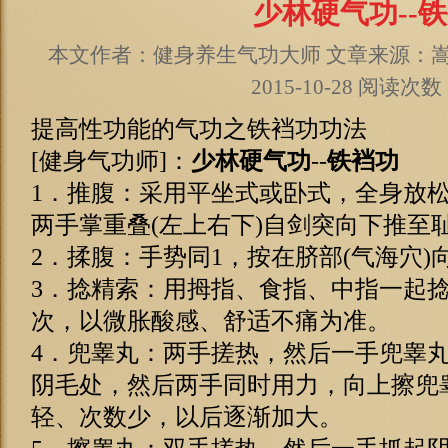
少林硬气功--
本文作者：健身养生气功大师 文章来源：
2015-10-28 阅读次数
提高性功能的气功之铁裆功功法
[健身气功师]：
少林硬气功
--
铁裆功
1．推腹：采用平坐式或卧式，全身放
两手掌重叠(左上右下)自剑突向下推至
2．揉腹：手势同1，按在脐部(气海穴)
3．捻精索：用拇指、食指、中指一起捻
次，以微胀酸感、舒适不痛为准。
4．兜睾丸：两手搓热，然后一手兜睾
阴毛处，然后两手同时用力，向上擦兜睾
轻、次数少，以后逐渐加大。