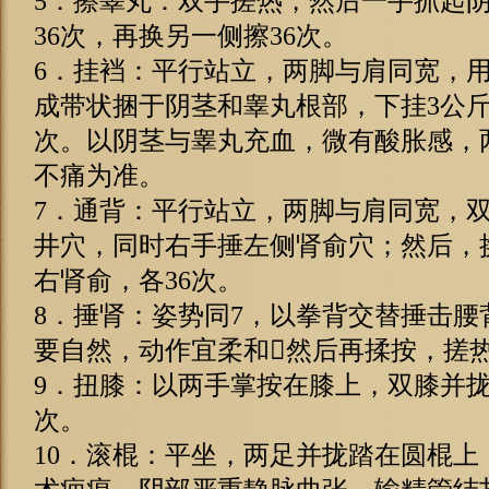
5．擦睾丸：双手搓热，然后一手抓起
36次，再换另一侧擦36次。
6．挂裆：平行站立，两脚与肩同宽，用
成带状捆于阴茎和睾丸根部，下挂3公斤
次。以阴茎与睾丸充血，微有酸胀感，
不痛为准。
7．通背：平行站立，两脚与肩同宽，
井穴，同时右手捶左侧肾俞穴；然后，
右肾俞，各36次。
8．捶肾：姿势同7，以拳背交替捶击腰
要自然，动作宜柔和然后再揉按，搓
9．扭膝：以两手掌按在膝上，双膝并拢
次。
10．滚棍：平坐，两足并拢踏在圆棍上