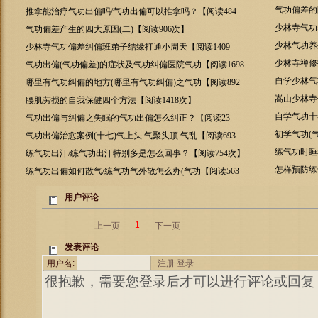
气功偏差的
推拿能治疗气功出偏吗/气功出偏可以推拿吗？【阅读484
次】
少林寺气功
气功偏差产生的四大原因(二)【阅读906次】
少林气功养
少林寺气功偏差纠偏班弟子结缘打通小周天【阅读1409
次】
少林寺禅修
气功出偏(气功偏差)的症状及气功纠偏医院气功【阅读1698
次】
自学少林气
哪里有气功纠偏的地方(哪里有气功纠偏)之气功【阅读892
次】
嵩山少林寺
腰肌劳损的自我保健四个方法【阅读1418次】
自学气功十
气功出偏与纠偏之失眠的气功出偏怎么纠正？【阅读23
次】
初学气功(
气功出偏治愈案例(十七)气上头 气聚头顶 气乱【阅读693
次】
练气功时睡
练气功出汗/练气功出汗特别多是怎么回事？【阅读754次】
怎样预防练
练气功出偏如何散气/练气功气外散怎么办(气功【阅读563
次】