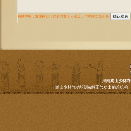
河南
嵩山少林寺
嵩山少林气功培训&纠正气功出偏差机构