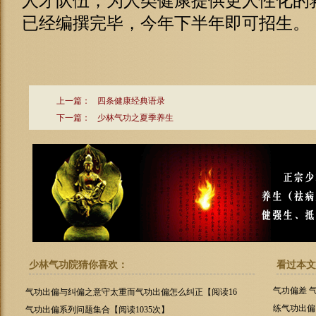
人才队伍，为人类健康提供更人性化的
已经编撰完毕，今年下半年即可招生。
上一篇：
四条健康经典语录
下一篇：
少林气功之夏季养生
少林气功院猜你喜欢：
看过本文
气功偏差 
气功出偏与纠偏之意守太重而气功出偏怎么纠正【阅读16
次】
练气功出偏
气功出偏系列问题集合【阅读1035次】