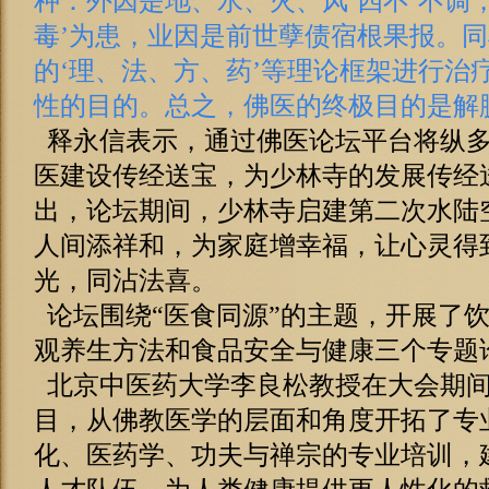
种：外因是地、水、火、风‘四不’不调
毒’为患，业因是前世孽债宿根果报。
的‘理、法、方、药’等理论框架进行治
性的目的。总之，佛医的终极目的是解
释永信表示，通过佛医论坛平台将纵多
医建设传经送宝，为少林寺的发展传经
出，论坛期间，少林寺启建第二次水陆
人间添祥和，为家庭增幸福，让心灵得
光，同沾法喜。
论坛围绕“医食同源”的主题，开展了
观养生方法和食品安全与健康三个专题
北京中医药大学李良松教授在大会期间
目，从佛教医学的层面和角度开拓了专
化、医药学、功夫与禅宗的专业培训，