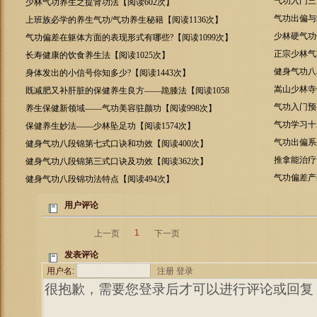
气功入门三
少林气功养生之提肾功法【阅读602次】
气功出偏与
上班族必学的养生气功/气功养生秘籍【阅读1136次】
少林硬气功
气功偏差在躯体方面的表现形式有哪些?【阅读1099次】
正宗少林气
长寿健康的饮食养生法【阅读1025次】
健身气功八
身体发出的小信号你知多少?【阅读1443次】
嵩山少林寺
既减肥又补肝脏的保健养生良方——跪膝法【阅读1058
次】
气功入门预
养生保健新领域——气功美容驻颜功【阅读998次】
气功学习十
保健养生妙法——少林坠足功【阅读1574次】
气功出偏系
健身气功八段锦第七式口诀和功效【阅读400次】
推拿能治疗
健身气功八段锦第三式口诀及功效【阅读362次】
气功偏差产
健身气功八段锦功法特点【阅读494次】