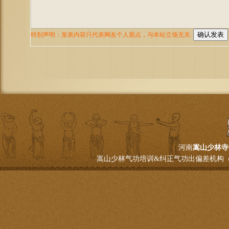
河南
嵩山少林寺
嵩山少林气功培训&纠正气功出偏差机构