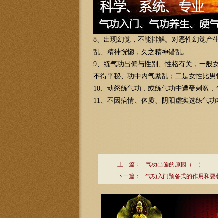
8、出现幻觉，不能排解。对恶性幻觉产
乱、精神恍惚，久之精神错乱。
9、练气功出偏与性别、性格有关，一般
不得平秘、功中内气紊乱；二是女性比男
10、动怒练气功，或练气功中遭受剌激，
11、不因病情、体质、阴阳虚实选练气
上一篇：
气功出偏的原因（一）
下一篇：
气功入门预备式的作用和要