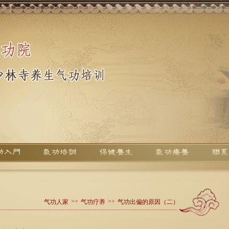
>>
>>
气功人家
气功疗养
气功出偏的原因（二）