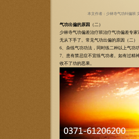
本文作者：少林寺气功纠偏班 文章
气功出偏的原因
（二）
少林寺气功偏差治疗班治疗气功偏差专家
无从下手了。常见气功出偏的原因（二）
6、杂练气功功法，同时练二种以上气功
7、患有禁忌症不宜练气功者。如有过精
收不了功的恶果。