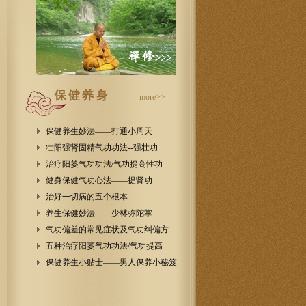
more>>
保健养生妙法——打通小周天
壮阳强肾固精气功功法--强壮功
治疗阳萎气功功法/气功提高性功
健身保健气功心法——提肾功
治好一切病的五个根本
养生保健妙法——少林弥陀掌
气功偏差的常见症状及气功纠偏方
五种治疗阳萎气功功法/气功提高
保健养生小贴士——男人保养小秘笈