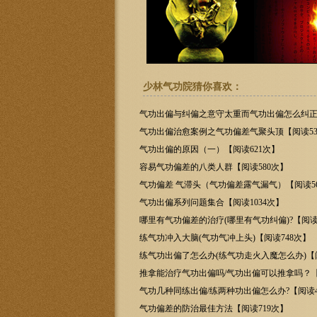
少林气功院猜你喜欢：
气功出偏与纠偏之意守太重而气功出偏怎么纠正
次】
气功出偏治愈案例之气功偏差气聚头顶【阅读53
气功出偏的原因（一）【阅读621次】
容易气功偏差的八类人群【阅读580次】
气功偏差 气滞头（气功偏差露气漏气）【阅读5
气功出偏系列问题集合【阅读1034次】
哪里有气功偏差的治疗(哪里有气功纠偏)?【阅读
练气功冲入大脑(气功气冲上头)【阅读748次】
练气功出偏了怎么办(练气功走火入魔怎么办)【阅
次】
推拿能治疗气功出偏吗/气功出偏可以推拿吗？【
次】
气功几种同练出偏/练两种功出偏怎么办?【阅读4
气功偏差的防治最佳方法【阅读719次】