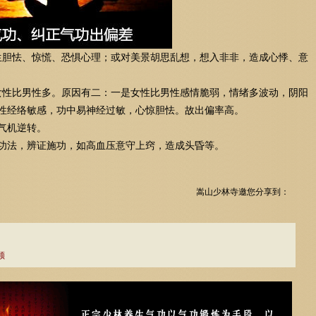
生胆怯、惊慌、恐惧心理；或对美景胡思乱想，想入非非，造成心悸、意
女性比男性多。原因有二：一是女性比男性感情脆弱，情绪多波动，阴阳
性经络敏感，功中易神经过敏，心惊胆怯。故出偏率高。
气机逆转。
功功法，辨证施功，如高血压意守上窍，造成头昏等。
嵩山少林寺邀您分享到：
领