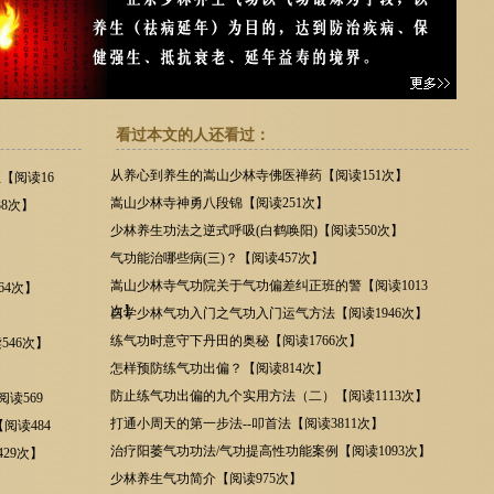
看过本文的人还看过：
从养心到养生的嵩山少林寺佛医禅药【阅读151次】
【阅读16
嵩山少林寺神勇八段锦【阅读251次】
8次】
少林养生功法之逆式呼吸(白鹤唤阳)【阅读550次】
气功能治哪些病(三)？【阅读457次】
嵩山少林寺气功院关于气功偏差纠正班的警【阅读1013
64次】
次】
自学少林气功入门之气功入门运气方法【阅读1946次】
练气功时意守下丹田的奥秘【阅读1766次】
546次】
怎样预防练气功出偏？【阅读814次】
防止练气功出偏的九个实用方法（二）【阅读1113次】
读569
打通小周天的第一步法--叩首法【阅读3811次】
阅读484
治疗阳萎气功功法/气功提高性功能案例【阅读1093次】
29次】
少林养生气功简介【阅读975次】