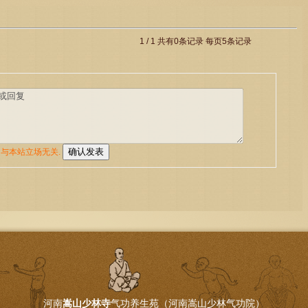
河南
嵩山少林寺
气功养生苑（河南嵩山少林气功院）