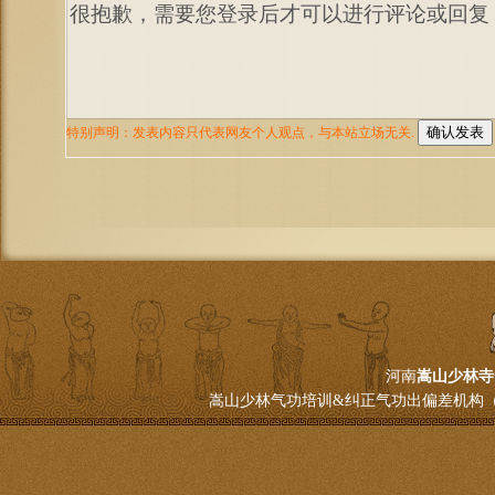
河南
嵩山少林寺
嵩山少林气功培训&纠正气功出偏差机构