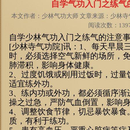
自学气功入门之练气
本文作者：少林气功大师 文章来源：少林寺气功院
阅读次数：139
自学少林气功入门之练气的注意
[少林寺气功院]讯：1、每天早晨
时，必须选择空气新鲜的场所，
肺滞积，影响身体健康。
2、过度饥饿或刚用过饭时，过量
适宜练外功。
3、练内功或外功，都必须循序渐
操之过急，严防气血倒置，影响
4、调整饮食节律，切忌暴饮暴食
质，有利于练功。