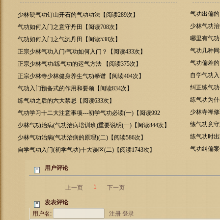
气功出偏的
少林硬气功钉山开石的气功功法【阅读289次】
少林气功治
气功如何入门之意守丹田【阅读708次】
哪里有气功
气功如何入门之气沉丹田【阅读538次】
气功几种同
正宗少林气功入门/气功如何入门？【阅读433次】
气功偏差的
正宗少林气功/练气功的运气方法 【阅读375次】
自学气功入
正宗少林寺少林健身养生气功拳谱【阅读404次】
纠正练气功
气功入门预备式的作用和要领【阅读834次】
练气功为什
练气功之后的六大禁忌【阅读633次】
少林寺禅修
气功学习十二大注意事项---初学气功必读(一)【阅读992
次】
练气功意守
少林气功治病(气功治病培训班)重要说明(一)【阅读844次】
练气功时出
少林气功治病(气功治病的原理)(二)【阅读586次】
气功纠偏案例
自学气功入门(初学气功)十大误区(二)【阅读1743次】