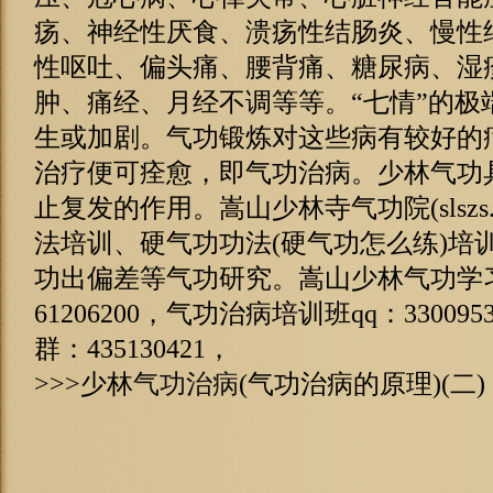
疡、神经性厌食、溃疡性结肠炎、慢性
性呕吐、偏头痛、腰背痛、糖尿病、湿
肿、痛经、月经不调等等。“七情”的极
生或加剧。气功锻炼对这些病有较好的
治疗便可痊愈，即气功治病。少林气功
止复发的作用。嵩山少林寺气功院(slszs
法培训、硬气功功法(硬气功怎么练)培
功出偏差等气功研究。嵩山少林气功学习培
61206200，气功治病培训班qq：3300
群：435130421，
>>>少林
气功治病
(气功治病的原理)(二)