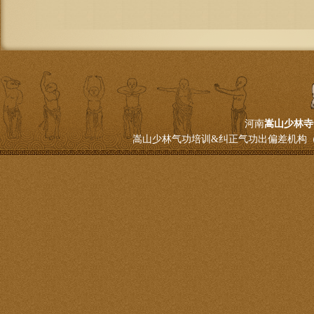
河南
嵩山少林寺
嵩山少林气功培训&纠正气功出偏差机构