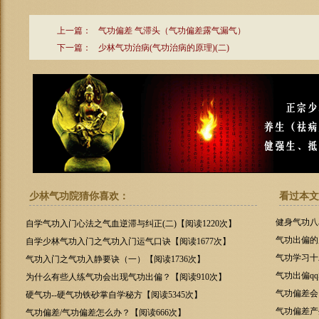
上一篇：
气功偏差 气滞头（气功偏差露气漏气）
下一篇：
少林气功治病(气功治病的原理)(二)
少林气功院猜你喜欢：
看过本文
健身气功八
自学气功入门心法之气血逆滞与纠正(二)【阅读1220次】
气功出偏的
自学少林气功入门之气功入门运气口诀【阅读1677次】
气功学习十
气功入门之气功入静要诀（一）【阅读1736次】
气功出偏qq
为什么有些人练气功会出现气功出偏？【阅读910次】
气功偏差会
硬气功--硬气功铁砂掌自学秘方【阅读5345次】
气功偏差产
气功偏差/气功偏差怎么办？【阅读666次】